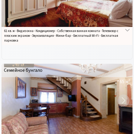
61 кв. м
-
Вид из окна
-
Кондиционер
-
Собственная ванная комната
-
Телевизор с
плоским экраном
-
Звукоизоляция
-
Мини-бар
-
Бесплатный Wi-Fi
-
Бесплатная
парковка
Семейное бунгало
2
65
м