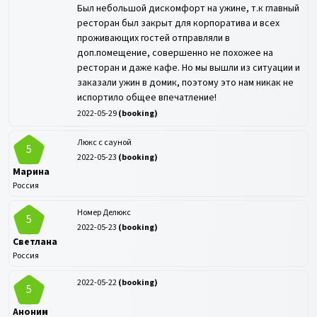
Был небольшой дискомфорт на ужине, т.к главный
ресторан был закрыт для корпоратива и всех
проживающих гостей отправляли в
доп.помещение, совершенно не похожее на
ресторан и даже кафе. Но мы вышли из ситуации и
заказали ужин в домик, поэтому это нам никак не
испортило общее впечатление!
2022-05-29
(
booking
)
Люкс с сауной
5
2022-05-23
(
booking
)
Марина
Россия
Номер Делюкс
5
2022-05-23
(
booking
)
Светлана
Россия
2022-05-22
(
booking
)
5
Аноним