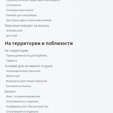
Курение на всей территории запрещено
Отопление
Упакованные ланчи
Номера для некурящих
Доставка еды и напитков в номер
Персонал говорит на языках
английский
русский
На территории и поблизости
На территории
Принадлежности для барбекю
Терраса
Условия для активного отдыха
Анимационный персонал
Велоспорт
Маршруты для пеших прогулок
Катание на лыжах
Бизнес
Факс / ксерокопирование
Оплачивается отдельно
Конференц-зал / банкетный зал
Оплачивается отдельно