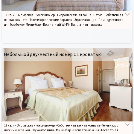
18 кв. м
-
Вид из окна
-
Кондиционер
-
Гидромассажная ванна
-
Патио
-
Собственная
ванная комната
-
Телевизор с плоским экраном
-
Звукоизоляция
-
Принадлежности
для барбекю
-
Мини-бар
-
Бесплатный Wi-Fi
-
Бесплатная парковка
Небольшой двухместный номер с 1 кроватью
2
18
м
18 кв. м
-
Вид из окна
-
Кондиционер
-
Собственная ванная комната
-
Телевизор с
плоским экраном
-
Звукоизоляция
-
Мини-бар
-
Бесплатный Wi-Fi
-
Бесплатная