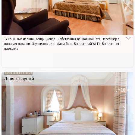
17 кв. м
-
Вид из окна
-
Кондиционер
-
Собственная ванная комната
-
Телевизор с
плоским экраном
-
Звукоизоляция
-
Мини-бар
-
Бесплатный Wi-Fi
-
Бесплатная
парковка
Люкс с сауной
2
18
м