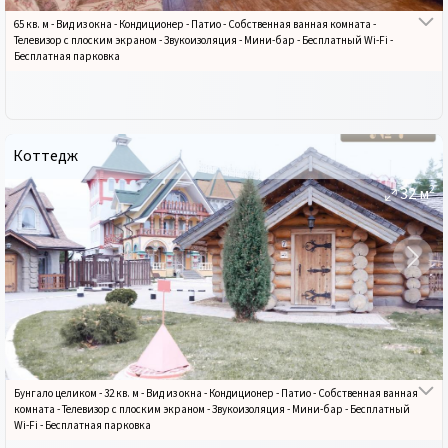
65 кв. м
-
Вид из окна
-
Кондиционер
-
Патио
-
Собственная ванная комната
-
Телевизор с плоским экраном
-
Звукоизоляция
-
Мини-бар
-
Бесплатный Wi-Fi
-
Бесплатная парковка
Коттедж
2
32
м
Бунгало целиком
-
32 кв. м
-
Вид из окна
-
Кондиционер
-
Патио
-
Собственная ванная
комната
-
Телевизор с плоским экраном
-
Звукоизоляция
-
Мини-бар
-
Бесплатный
Wi-Fi
-
Бесплатная парковка