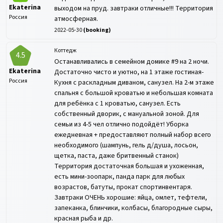
Ekaterina
выходом на пруд. завтраки отличные!!! Территория
Россия
атмосферная.
2022-05-30
(
booking
)
Коттедж
4.5
Останавливались в семейном домике #9 на 2 ночи.
Ekaterina
Достаточно чисто и уютно, на 1 этаже гостиная-
Россия
Кухня с раскладным диваном, санузел. На 2-м этаже
спальня с большой кроватью и небольшая комната
для ребёнка с 1 кроватью, санузел. Есть
собственный дворик, с мануальной зоной. Для
семьи из 4-5 чел отлично подойдёт! Уборка
ежедневная + предоставляют полный набор всего
необходимого (шампунь, гель д/душа, лосьон,
щетка, паста, даже бритвенный станок)
Территория достаточная большая и ухоженная,
есть мини-зоопарк, панда парк для любых
возрастов, батуты, прокат спортинвентаря.
Завтраки ОЧЕНЬ хорошие: яйца, омлет, тефтели,
запеканка, блинчики, колбасы, благородные сыры,
красная рыба и др.