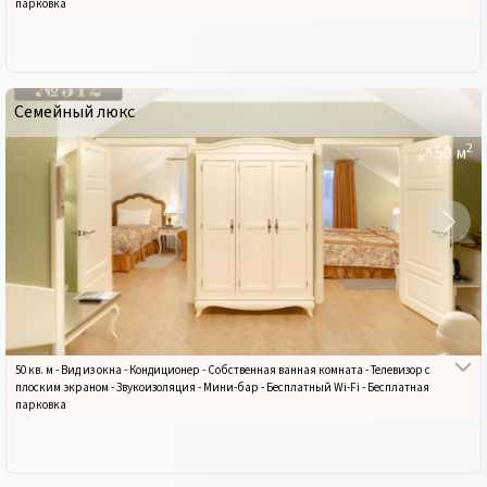
парковка
Семейный люкс
2
50
м
50 кв. м
-
Вид из окна
-
Кондиционер
-
Собственная ванная комната
-
Телевизор с
плоским экраном
-
Звукоизоляция
-
Мини-бар
-
Бесплатный Wi-Fi
-
Бесплатная
парковка