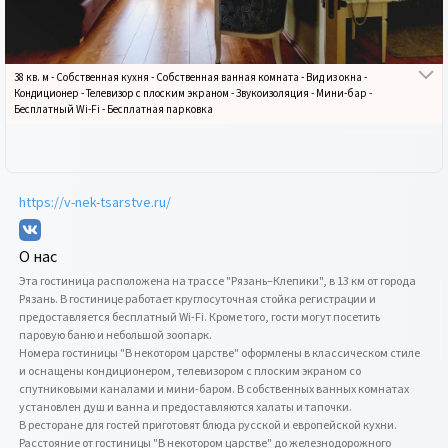
38 кв. м
-
Собственная кухня
-
Собственная ванная комната
-
Вид из окна
-
Кондиционер
-
Телевизор с плоским экраном
-
Звукоизоляция
-
Мини-бар
-
Бесплатный Wi-Fi
-
Бесплатная парковка
https://v-nek-tsarstve.ru/
О нас
Эта гостиница расположена на трассе "Рязань–Клепики", в 13 км от города 
Рязань. В гостинице работает круглосуточная стойка регистрации и 
предоставляется бесплатный Wi-Fi. Кроме того, гости могут посетить 
паровую баню и небольшой зоопарк.

Номера гостиницы "В некотором царстве" оформлены в классическом стиле 
и оснащены кондиционером, телевизором с плоским экраном со 
спутниковыми каналами и мини-баром. В собственных ванных комнатах 
установлен душ и ванна и предоставляются халаты и тапочки.

В ресторане для гостей приготовят блюда русской и европейской кухни.

Расстояние от гостиницы "В некотором царстве" до железнодорожного 