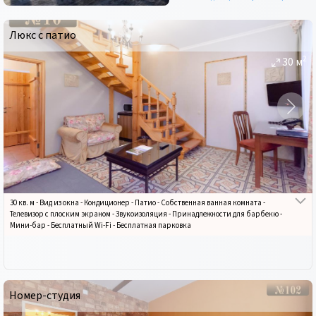
Люкс с патио
2
30
м
30 кв. м
-
Вид из окна
-
Кондиционер
-
Патио
-
Собственная ванная комната
-
Телевизор с плоским экраном
-
Звукоизоляция
-
Принадлежности для барбекю
-
Мини-бар
-
Бесплатный Wi-Fi
-
Бесплатная парковка
Номер-студия