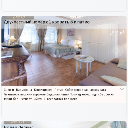
Двухместный номер с 1 кроватью и патио
2
31
м
31 кв. м
-
Вид из окна
-
Кондиционер
-
Патио
-
Собственная ванная комната
-
Телевизор с плоским экраном
-
Звукоизоляция
-
Принадлежности для барбекю
-
Мини-бар
-
Бесплатный Wi-Fi
-
Бесплатная парковка
Номер Делюкс