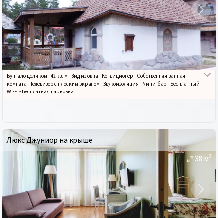
Бунгало целиком
-
42 кв. м
-
Вид из окна
-
Кондиционер
-
Собственная ванная
комната
-
Телевизор с плоским экраном
-
Звукоизоляция
-
Мини-бар
-
Бесплатный
Wi-Fi
-
Бесплатная парковка
Люкс Джуниор на крыше
2
38
м