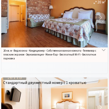
2
20
м
20 кв. м
-
Вид из окна
-
Кондиционер
-
Собственная ванная комната
-
Телевизор с
плоским экраном
-
Звукоизоляция
-
Мини-бар
-
Бесплатный Wi-Fi
-
Бесплатная
парковка
Стандартный двухместный номер с 1 кроватью
2
17
м