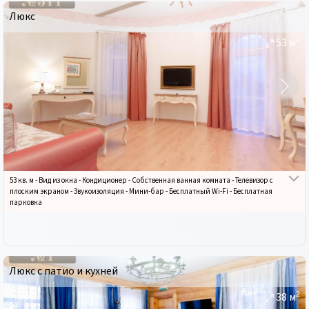
Люкс
2
53
м
53 кв. м
-
Вид из окна
-
Кондиционер
-
Собственная ванная комната
-
Телевизор с
плоским экраном
-
Звукоизоляция
-
Мини-бар
-
Бесплатный Wi-Fi
-
Бесплатная
парковка
Люкс с патио и кухней
2
38
м