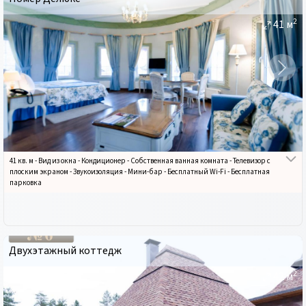
2
41
м
41 кв. м
-
Вид из окна
-
Кондиционер
-
Собственная ванная комната
-
Телевизор с
плоским экраном
-
Звукоизоляция
-
Мини-бар
-
Бесплатный Wi-Fi
-
Бесплатная
парковка
Двухэтажный коттедж
2
42
м