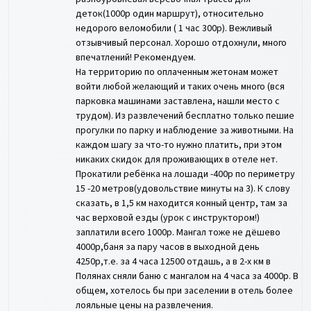
деток(1000р один маршрут), относительно
недорого веломобили ( 1 час 300р). Вежливый
отзывчивый персонал. Хорошо отдохнули, много
впечатлений! Рекомендуем.
На территорию по оплаченным жетонам может
войти любой желающий и таких очень много (вся
парковка машинами заставлена, нашли место с
трудом). Из развлечений бесплатно только пешие
прогулки по парку и наблюдение за животными. На
каждом шагу за что-то нужно платить, при этом
никаких скидок для проживающих в отеле нет.
Прокатили ребёнка на лошади -400р по периметру
15 -20 метров(удовольствие минуты на 3). К слову
сказать, в 1,5 км находится конный центр, там за
час верховой езды (урок с инструктором!)
заплатили всего 1000р. Мангал тоже не дёшево
4000р,баня за пару часов в выходной день
4250р,т.е. за 4 часа 12500 отдашь, а в 2-х км в
Полянах сняли баню с мангалом на 4 часа за 4000р. В
общем, хотелось бы при заселении в отель более
лояльные цены на развлечения.