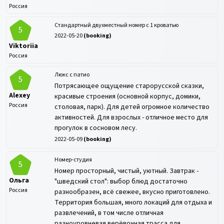
Россия
Стандартный двухместный номер с 1 кроватью
5
2022-05-20
(
booking
)
Viktoriia
Россия
Люкс с патио
5
Потрясающее ощущение старорусской сказки,
Alexey
красивые строения (основной корпус, домики,
Россия
столовая, парк). Для детей огромное количество
активностей. Для взрослых - отличное место для
прогулок в сосновом лесу.
2022-05-09
(
booking
)
Номер-студия
5
Номер просторный, чистый, уютный. Завтрак -
Ольга
"шведский стол": выбор блюд достаточно
Россия
разнообразен, всё свежее, вкусно приготовлено.
Территория большая, много локаций для отдыха и
развлечений, в том числе отличная
разноуровневая верёвочная трасса для