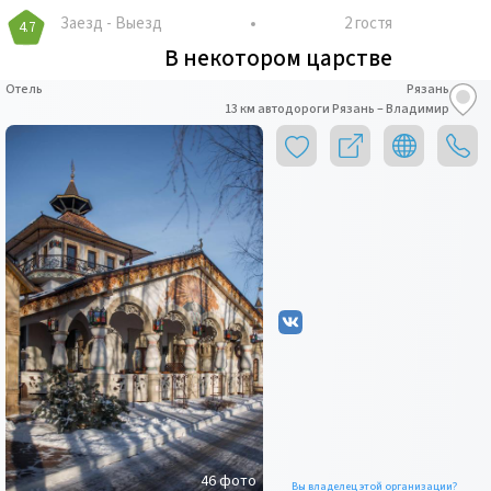
Заезд
-
Выезд
2 гостя
4.7
В некотором царстве
Отель
Рязань
13 км автодороги Рязань – Владимир
46
фото
Вы владелец этой организации?