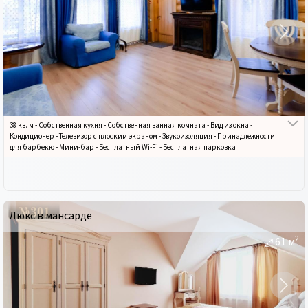
38 кв. м
-
Собственная кухня
-
Собственная ванная комната
-
Вид из окна
-
Кондиционер
-
Телевизор с плоским экраном
-
Звукоизоляция
-
Принадлежности
для барбекю
-
Мини-бар
-
Бесплатный Wi-Fi
-
Бесплатная парковка
Люкс в мансарде
2
61
м