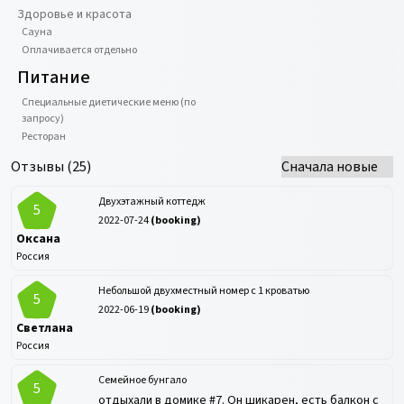
Здоровье и красота
Сауна
Оплачивается отдельно
Питание
Специальные диетические меню (по
запросу)
Ресторан
Отзывы (
25
)
Двухэтажный коттедж
5
2022-07-24
(
booking
)
Оксана
Россия
Небольшой двухместный номер с 1 кроватью
5
2022-06-19
(
booking
)
Светлана
Россия
Семейное бунгало
5
отдыхали в домике #7. Он шикарен, есть балкон с