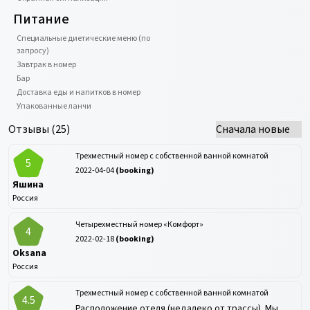
Питание
Специальные диетические меню (по
запросу)
Завтрак в номер
Бар
Доставка еды и напитков в номер
Упакованные ланчи
Отзывы (
25
)
Трехместный номер с собственной ванной комнатой
5
2022-04-04
(
booking
)
Яшина
Россия
Четырехместный номер «Комфорт»
4
2022-02-18
(
booking
)
Oksana
Россия
Трехместный номер с собственной ванной комнатой
4.5
Расположение отеля (недалеко от трассы). Мы