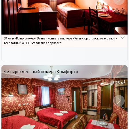
18 кв. м
-
Кондиционер
-
Ванная комната в номере
-
Телевизор с плоским экраном
-
Бесплатный Wi-Fi
-
Бесплатная парковка
Четырехместный номер «Комфорт»
2
26
м