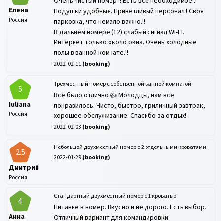
Очень чистый номер .! Есть все необходимое .!
Елена
Подушки удобные. Приветливый персонал.! Своя
Россия
парковка, что немало важно.!!
В дальнем номере (12) слабый сигнал WI-FI.
Интернет только около окна. Очень холодные
полы в ванной комнате.!!
2022-02-11
(
booking
)
Трехместный номер с собственной ванной комнатой
5
Всё было отлично 👍 Молодцы, нам всё
Iuliana
понравилось. Чисто, быстро, приличный завтрак,
Россия
хорошее обслуживание. Спасибо за отдых!
2022-02-03
(
booking
)
Небольшой двухместный номер с 2 отдельными кроватями
2.5
2022-01-29
(
booking
)
Дмитрий
Россия
Стандартный двухместный номер с 1 кроватью
4
Питание в номер. Вкусно и не дорого. Есть выбор.
Анна
Отличный вариант для командировки