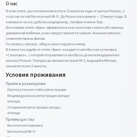
О нас
В этом отеле, расположенном всего в 15 минутах езды от центра Рязани, к 
услугам гостей бесплатный Wi-Fi. До Рязанского кремля — 15 минут езды. В 
номерах в числе удобств кондиционер, телефон и мини-бар.

Все номера отеля «Бриз» оформлены в классическом стиле и обставлены 
деревянной мебелью, в них предоставляется чайник. Ванные комнаты 
укомплектованы феном.

По запросу завтрак, обед и ужин подают в номер.

В 6 минутах ходьбы от отеля «Бриз» находится автобусная остановка 
«Соколовка», с которой отправляются автобусы до железнодорожного 
вокзала Рязани. Поездка до автомагистрали М-5, ведущей в Москву, 
занимает всего 2 минуты.
Условия проживания
Приём и размещение
Круглосуточная стойка регистрации
Индивидуальная регистрация заезда/
отъезда
Ускоренная регистрация заезда/
отъезда
Преимущества
Бесплатная парковка
Бесплатный Wi-Fi