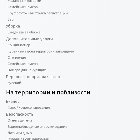
Можно с питомцами
Семейные номера
Круглосуточная стойка регистрации
Бар
Уборка
Ежедневная уборка
Дополнительные услуги
Кондиционер
Курение на всей территории запрещено
Отопление
Семейные номера
Номера для некурящих
Персонал говорит на языках
русский
На территории и поблизости
Бизнес
Факс / ксерокопирование
Безопасность
Огнетушители
Видеонаблюдение снаружи здания
Датчики дыма
Охранная сигнализация