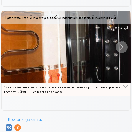
Трехместный номер с собственной ванной комнатой
2
16
м
16 кв. м
-
Кондиционер
-
Ванная комната в номере
-
Телевизор с плоским экраном
-
Бесплатный Wi-Fi
-
Бесплатная парковка
http://briz-ryazan.ru/