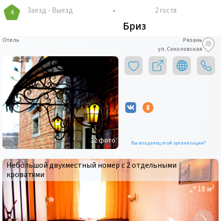
Заезд
-
Выезд
2 гостя
4
Бриз
Отель
Рязань
ул. Соколовская
32
фото
Вы владелец этой организации?
Небольшой двухместный номер с 2 отдельными
кроватями
2
18
м