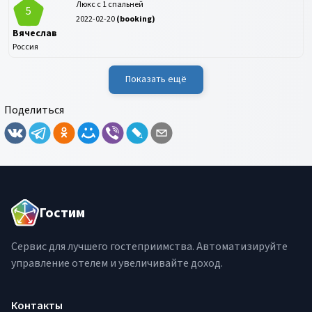
Люкс с 1 спальней
5
2022-02-20
(
booking
)
Вячеслав
Россия
Показать ещё
Поделиться
Гостим
Сервис для лучшего гостеприимства. Автоматизируйте
управление отелем и увеличивайте доход.
Контакты