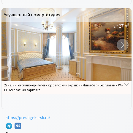
Улучшенный номер-студия
2
27
м
27 кв. м
-
Кондиционер
-
Телевизор с плоским экраном
-
Мини-бар
-
Бесплатный Wi-
Fi
-
Бесплатная парковка
https://prestigekursk.ru/