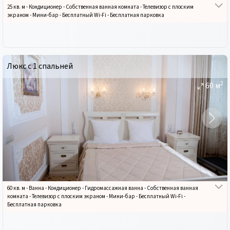
25 кв. м
-
Кондиционер
-
Собственная ванная комната
-
Телевизор с плоским
экраном
-
Мини-бар
-
Бесплатный Wi-Fi
-
Бесплатная парковка
Люкс с 1 спальней
2
60
м
60 кв. м
-
Ванна
-
Кондиционер
-
Гидромассажная ванна
-
Собственная ванная
комната
-
Телевизор с плоским экраном
-
Мини-бар
-
Бесплатный Wi-Fi
-
Бесплатная парковка