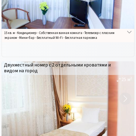
15 кв. м
-
Кондиционер
-
Собственная ванная комната
-
Телевизор с плоским
экраном
-
Мини-бар
-
Бесплатный Wi-Fi
-
Бесплатная парковка
Двухместный номер с 2 отдельными кроватями и
видом на город
2
25
м