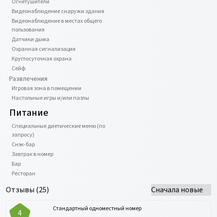
Огнетушители
Видеонаблюдение снаружи здания
Видеонаблюдение в местах общего
пользования
Датчики дыма
Охранная сигнализация
Круглосуточная охрана
Сейф
Развлечения
Игровая зона в помещении
Настольные игры и/или пазлы
Питание
Специальные диетические меню (по
запросу)
Снэк-бар
Завтрак в номер
Бар
Ресторан
Отзывы (
25
)
Стандартный одноместный номер
4