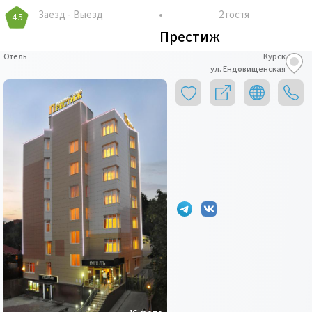
Заезд
-
Выезд
2 гостя
4.5
Престиж
Отель
Курск
ул. Ендовищенская