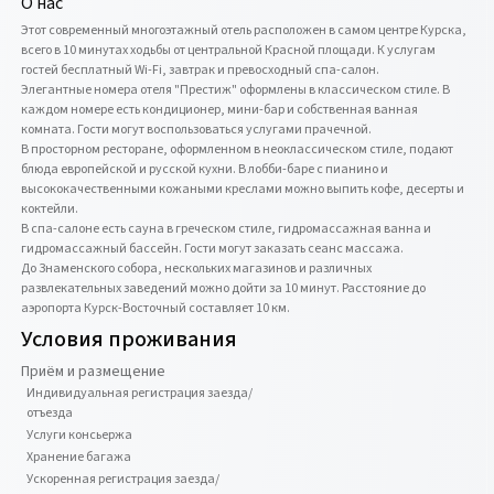
О нас
Этот современный многоэтажный отель расположен в самом центре Курска, 
всего в 10 минутах ходьбы от центральной Красной площади. К услугам 
гостей бесплатный Wi-Fi, завтрак и превосходный спа-салон.

Элегантные номера отеля "Престиж" оформлены в классическом стиле. В 
каждом номере есть кондиционер, мини-бар и собственная ванная 
комната. Гости могут воспользоваться услугами прачечной.

В просторном ресторане, оформленном в неоклассическом стиле, подают 
блюда европейской и русской кухни. В лобби-баре с пианино и 
высококачественными кожаными креслами можно выпить кофе, десерты и 
коктейли.

В спа-салоне есть сауна в греческом стиле, гидромассажная ванна и 
гидромассажный бассейн. Гости могут заказать сеанс массажа.

До Знаменского собора, нескольких магазинов и различных 
развлекательных заведений можно дойти за 10 минут. Расстояние до 
аэропорта Курск-Восточный составляет 10 км.
Условия проживания
Приём и размещение
Индивидуальная регистрация заезда/
отъезда
Услуги консьержа
Хранение багажа
Ускоренная регистрация заезда/