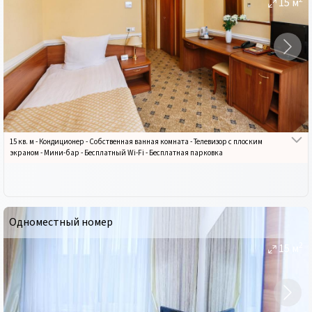
15
м
15 кв. м
-
Кондиционер
-
Собственная ванная комната
-
Телевизор с плоским
экраном
-
Мини-бар
-
Бесплатный Wi-Fi
-
Бесплатная парковка
Одноместный номер
2
15
м