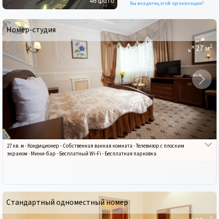
46
фото
Вы владелец этой организации?
Номер-студия
2
27
м
27 кв. м
-
Кондиционер
-
Собственная ванная комната
-
Телевизор с плоским
экраном
-
Мини-бар
-
Бесплатный Wi-Fi
-
Бесплатная парковка
Стандартный одноместный номер
2