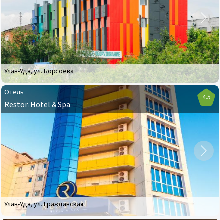
River
Hotel
Улан-Удэ
,
ул. Борсоева
Отель
4.5
Reston Hotel & Spa
Отель
Reston
Hotel
&
Spa
Улан-Удэ
,
ул. Гражданская