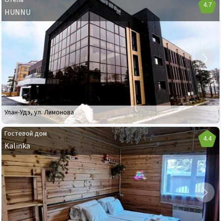
Отель
4.7
HUNNU
Отель
HUNNU
Улан-Удэ
,
ул. Лимонова
Гостевой дом
4.4
Kalinka
Гостевой
дом
Kalinka