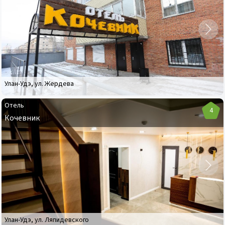
Кочевник
Улан-Удэ
,
ул. Жердева
Отель
4
Кочевник
Отель
Кочевник
Улан-Удэ
,
ул. Ляпидевского