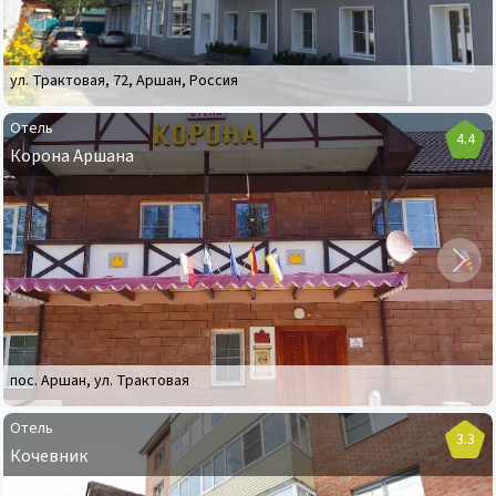
ул. Трактовая, 72, Аршан, Россия
Отель
4.4
Корона Аршана
Отель
Корона
Аршана
пос. Аршан
,
ул. Трактовая
Отель
3.3
Кочевник
Отель