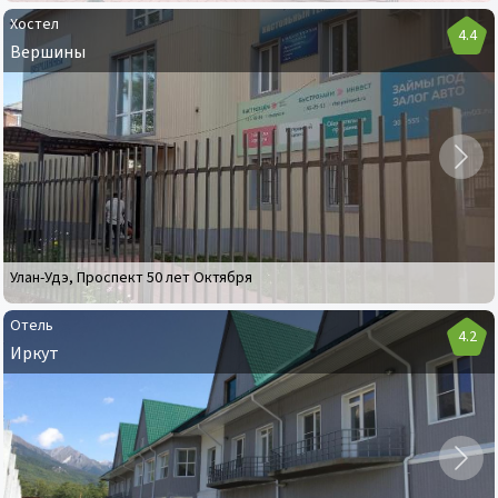
Хостел
4.4
Вершины
Хостел
Вершины
Улан-Удэ
,
Проспект 50 лет Октября
Отель
4.2
Иркут
Отель
Иркут