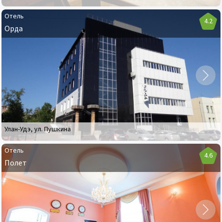
Отель
4.2
Орда
Отель
Орда
Улан-Удэ
,
ул. Пушкина
Отель
4.6
Полет
Отель
Полет