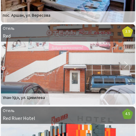
пос. Аршан
,
ул. Вересова
Отель
3.9
Red
Отель
Red
Улан-Удэ
,
ул. Цивилева
Отель
4.5
Red River Hotel
Отель
Red