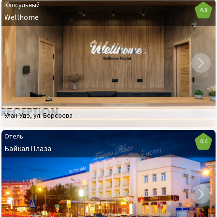
Капсульный
4.8
Wellhome
Капсульный
Wellhome
Улан-Удэ
,
ул. Борсоева
Отель
4.4
Байкал Плаза
Отель
Байкал
Плаза