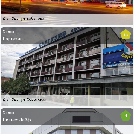
Улан-Удэ
,
ул. Ербанова
Отель
3.5
Баргузин
Отель
Баргузин
Улан-Удэ
,
ул. Советская
Отель
4
Бизнес Лайф
Отель