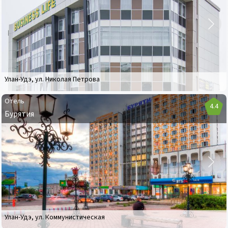
Бизнес
Лайф
Улан-Удэ
,
ул. Николая Петрова
Отель
4.4
Бурятия
Отель
Бурятия
Улан-Удэ
,
ул. Коммунистическая