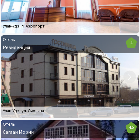
Улан-Удэ
,
п. Аэропорт
Отель
4
Резиденция
Отель
Резиденция
Улан-Удэ
,
ул. Смолина
Отель
4.5
Сагаан Морин