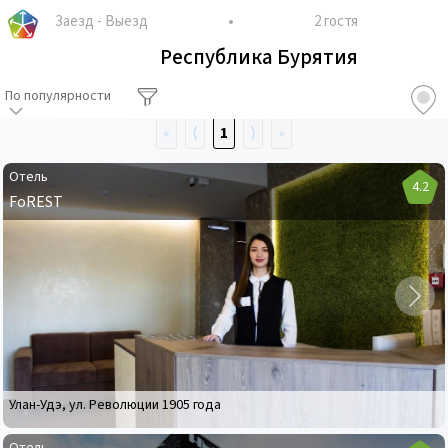
Заезд
-
Выезд
2 гостя
Республика Бурятия
По популярности
«
⟨
1
⟩
»
Отель
4.2
FoREST
Отель
FoREST
Улан-Удэ
,
ул. Революции 1905 года