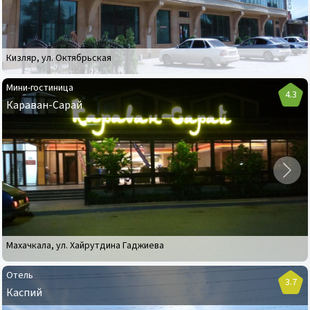
Кизляр
,
ул. Октябрьская
Мини-гостиница
4.3
Караван-Сарай
Мини-
гостиница
Караван-
Сарай
Махачкала
,
ул. Хайрутдина Гаджиева
Отель
3.7
Каспий