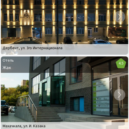
Европа
Дербент
,
ул. 3го Интернационала
Отель
4.5
Жак
Отель
Жак
Махачкала
,
ул. И. Казака