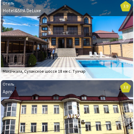
Отель
3.9
Hotel&SPA DeLuxe
Отель
Hotel&SPA
DeLuxe
Махачкала
,
Сулакское шоссе 18 км с. Тухчар
Отель
3.8
Арго
Отель
Арго