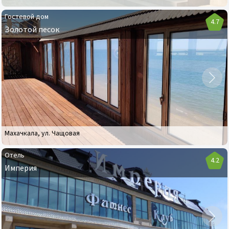
Гостевой дом
4.7
Золотой песок
Гостевой
дом
Золотой
песок
Махачкала
,
ул. Чащовая
Отель
4.2
Империя
Отель
Империя