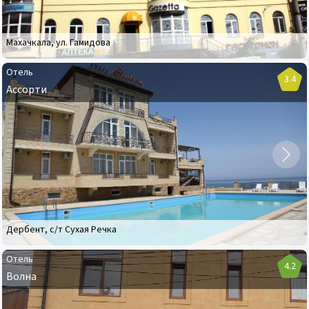
Махачкала
,
ул. Гамидова
Отель
3.4
Ассорти
Отель
Ассорти
Дербент
,
с/т Сухая Речка
Отель
4.2
Волна
Отель