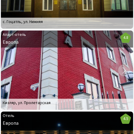
с. Гоцатль
,
ул. Нижняя
Апарт-отель
4.8
Европа
Апарт-
отель
Европа
Кизляр
,
ул. Пролетарская
Отель
4.5
Европа
Отель