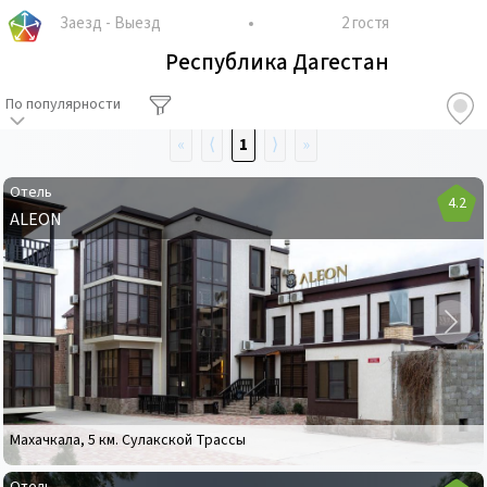
Заезд
-
Выезд
2 гостя
Республика Дагестан
По популярности
«
⟨
1
⟩
»
Отель
4.2
ALEON
Отель
ALEON
Махачкала
,
5 км. Сулакской Трассы