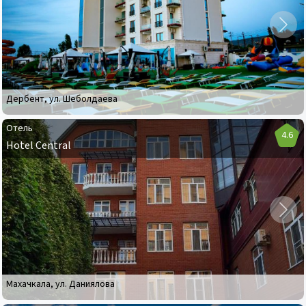
Beach
Дербент
,
ул. Шеболдаева
Отель
4.6
Hotel Central
Отель
Hotel
Central
Махачкала
,
ул. Даниялова