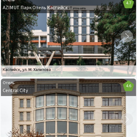
Отель
4.7
AZIMUT Парк Отель Каспийск
Отель
AZIMUT
Парк
Отель
Каспийск
Каспийск
,
ул. М. Халилова
Отель
4.6
Central City
Отель
Central
City