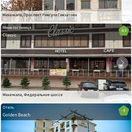
Махачкала
,
Проспект Рамсула Гамзатова
Мини-гостиница
4.3
Classic
Мини-
гостиница
Classic
Махачкала
,
Федеральное шоссе
Отель
4
Golden Beach
Отель
Golden