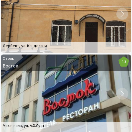
Волна
Дербент
,
ул. Канделаки
Отель
4.3
Восток
Отель
Восток
Махачкала
,
ул. А.Х.Султана